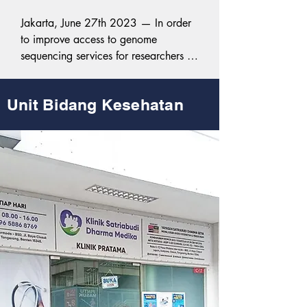
Jakarta, June 27th 2023 — In order 
to improve access to genome 
sequencing services for researchers in 
Indonesia, The Satriabudi Dharma 
Setia Foundation (YSDS) has 
Unit Bidang Kesehatan
collaborated with genome sequencing 
service providers Oxford Nanopore 
Technologies (ONT).