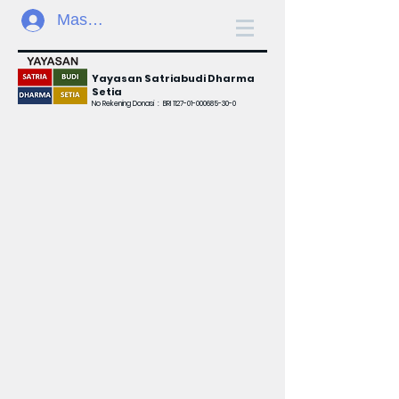
Masuk
Yayasan Satriabudi Dharma
Setia
No Rekening Donasi :
BRI
1127-01-000685-30-0
Selamat Datang di
Yayasan Satriabudi
Dharma Setia
Membangun
Akses Kesehatan
dan Pendidikan
untuk
Indonesia.