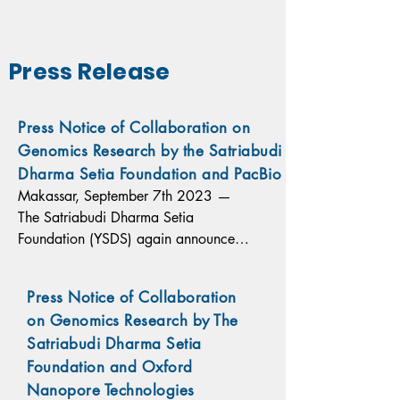
Press Release
Press Notice of Collaboration on
Genomics Research by the Satriabudi
Dharma Setia Foundation and PacBio
Makassar, September 7th 2023 — 
The Satriabudi Dharma Setia 
Foundation (YSDS) again announced 
a partnership to strengthen the 
development of genomic research in 
Press Notice of Collaboration
Indonesia, this time with genome 
on Genomics Research by The
sequencing technology developer 
Satriabudi Dharma Setia
PacBio.
Foundation and Oxford
Nanopore Technologies