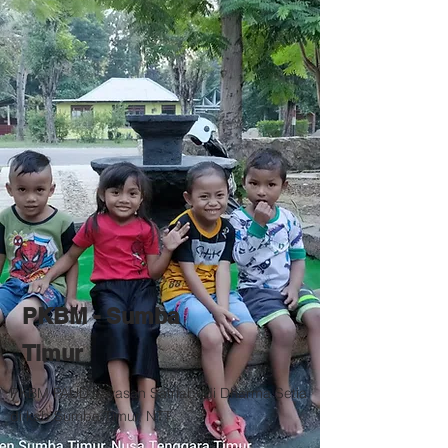
PKBM - Sumba
Timur
PKBM PAUD Yayasan Satriabudi Dharma Setia
di kab.Sumba Timur, NTT