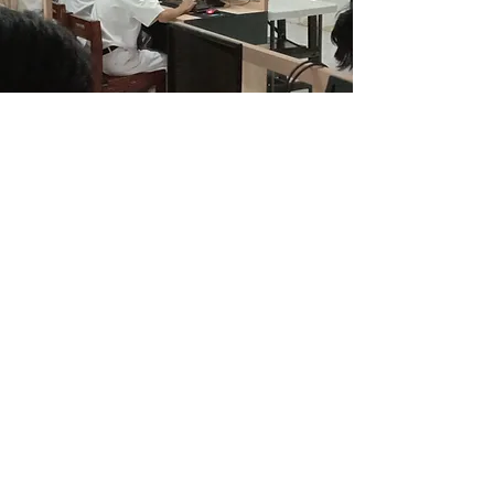
Pelangi
Cyberschool
PKBM Pelangi Indonesia Cyberschool,
Merdeka Belajar Dimana Saja