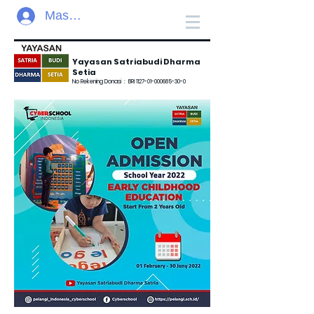
Masuk
Yayasan Satriabudi Dharma
Setia
No Rekening Donasi :
BRI
1127-01-000685-30-0