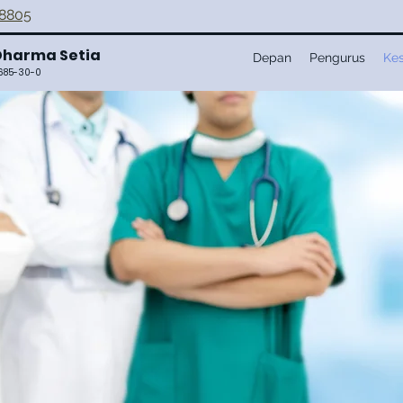
-8805
Dharma Setia
Depan
Pengurus
Ke
0685-30-0
an Satriabudi Dharma
tu penanggulangan C
 secara langsung dan 
ng melalui program-
berikut:
taran Permohonan Bantuan Medis dan Fasilitas Layan
d-19 di Indonesia melalui Yayasan Satriabudi Dharma S