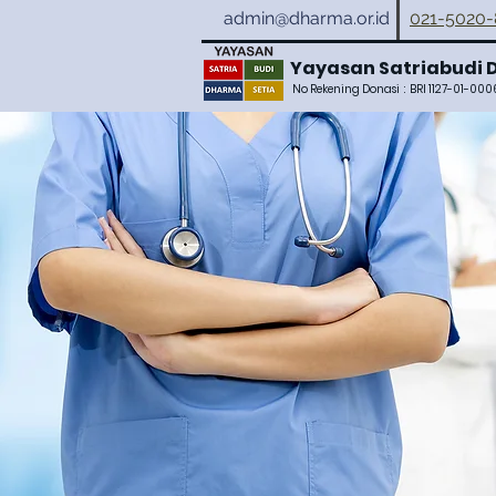
admin@dharma.or.id
021-5020
Yayasan Satriabudi 
No Rekening Donasi :
BRI 1127-01-00
Yayas
memban
baik
langsu
Untuk Form Pendaf
Covi