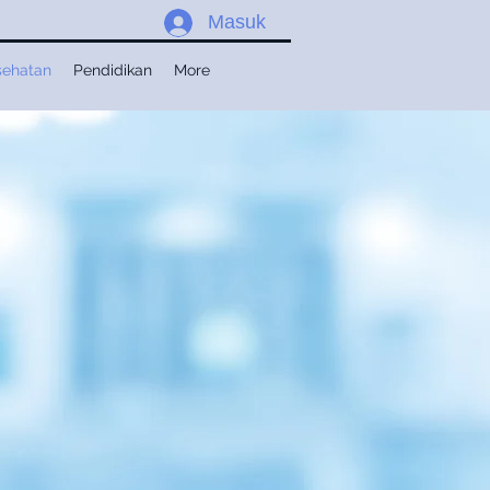
Masuk
sehatan
Pendidikan
More
 Setia
ovid-19
tidak
program
an Kesehatan untuk
etia.