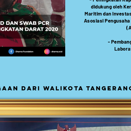
didukung oleh Ke
Maritim dan Invest
Asosiasi Pengusaha 
(
- Pembang
Labora
aan dari walikota tangeran