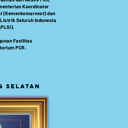
menterian Koordinator
asi (Kemenkomarvest) dan
Listrik Seluruh Indonesia
APLSI).
unan Fasilitas
torium PCR.
g selatan