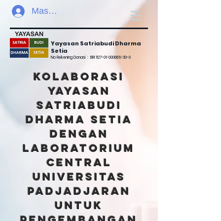
Masuk
Yayasan Satriabudi Dharma
Setia
No Rekening Donasi :
BRI
1127-01-000685-30-0
kolaborasi
yayasan
satriabudi
dharma setia
dengan
LABoratorium
central
universitas
padjadjaran
untuk
pengembangan