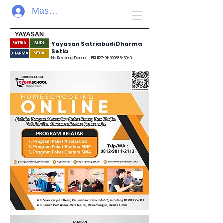
Masuk
Yayasan Satriabudi Dharma
Setia
No Rekening Donasi :
BRI
1127-01-000685-30-0