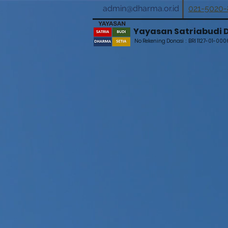
admin@dharma.or.id
021-5020
Yayasan Satriabudi 
No Rekening Donasi :
BRI 1127-01-00