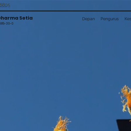
-8805
Dharma Setia
Depan
Pengurus
Ke
0685-30-0